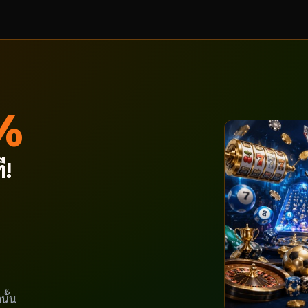
0%
ี!
นั้น