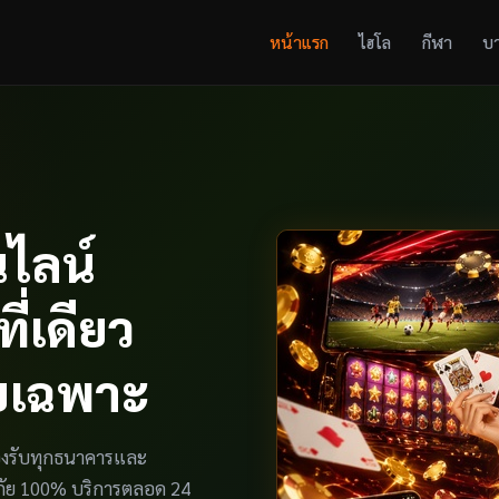
หน้าแรก
ไฮโล
กีฬา
บา
ไลน์
ี่เดียว
ยเฉพาะ
งรับทุกธนาคารและ
ัย 100% บริการตลอด 24