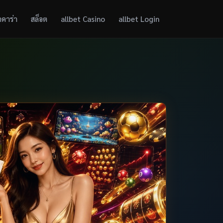
คาร่า
สล็อต
allbet Casino
allbet Login