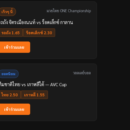
มวยไทย ONE Championship
เร็วๆ นี้
รถถัง จิตรเมืองนนท์ vs ร็อดเล็กซ์ กาลาน
รถถัง 1.65
ร็อดเล็กซ์ 2.30
เข้าร่วมเลย
วอลเลย์บอล
ยอดนิยม
ทีมชาติไทย vs เกาหลีใต้ — AVC Cup
ไทย 2.50
เกาหลี 1.55
เข้าร่วมเลย