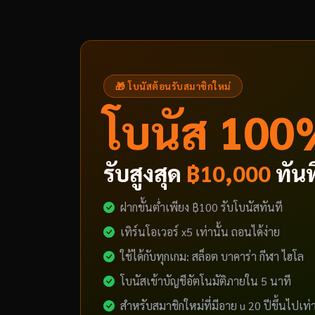
🎁 โบนัสต้อนรับสมาชิกใหม่
โบนัส 10
รับสูงสุด
฿10,000
ทันท
ฝากขั้นต่ำเพียง ฿100 รับโบนัสทันที
เทิร์นโอเวอร์ x5 เท่านั้น ถอนได้ง่าย
ใช้ได้กับทุกเกม: สล็อต บาคาร่า กีฬา ไฮโล
โบนัสเข้าบัญชีอัตโนมัติภายใน 5 นาที
สำหรับสมาชิกใหม่ที่มีอาย u 20 ปีขึ้นไปเท่า