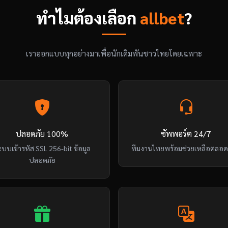
ทำไมต้องเลือก
allbet
?
เราออกแบบทุกอย่างมาเพื่อนักเดิมพันชาวไทยโดยเฉพาะ
ปลอดภัย 100%
ซัพพอร์ต 24/7
บบเข้ารหัส SSL 256-bit ข้อมูล
ทีมงานไทยพร้อมช่วยเหลือตลอด
ปลอดภัย