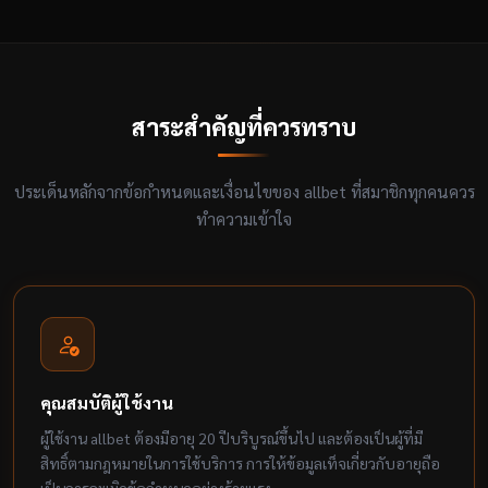
สาระสำคัญที่ควรทราบ
ประเด็นหลักจากข้อกำหนดและเงื่อนไขของ allbet ที่สมาชิกทุกคนควร
ทำความเข้าใจ
คุณสมบัติผู้ใช้งาน
ผู้ใช้งาน allbet ต้องมีอายุ 20 ปีบริบูรณ์ขึ้นไป และต้องเป็นผู้ที่มี
สิทธิ์ตามกฎหมายในการใช้บริการ การให้ข้อมูลเท็จเกี่ยวกับอายุถือ