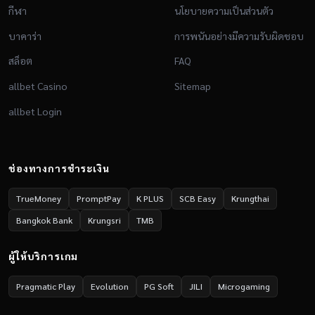
กีฬา
นโยบายความเป็นส่วนตัว
บาคาร่า
การพนันอย่างมีความรับผิดชอบ
สล็อต
FAQ
allbet Casino
Sitemap
allbet Login
ช่องทางการชำระเงิน
TrueMoney
PromptPay
K PLUS
SCB Easy
Krungthai
Bangkok Bank
Krungsri
TMB
ผู้ให้บริการเกม
Pragmatic Play
Evolution
PG Soft
JILI
Microgaming