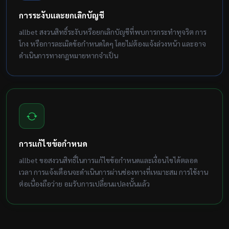
การระงับและยกเลิกบัญชี
allbet สงวนสิทธิ์ระงับหรือยกเลิกบัญชีที่พบการกระทำทุจริต การ
โกง หรือการละเมิดข้อกำหนดใดๆ โดยไม่ต้องแจ้งล่วงหน้า และอาจ
ดำเนินการทางกฎหมายหากจำเป็น
การแก้ไขข้อกำหนด
allbet ขอสงวนสิทธิ์ในการแก้ไขข้อกำหนดและเงื่อนไขได้ตลอด
เวลา การแจ้งเตือนจะดำเนินการผ่านช่องทางที่เหมาะสม การใช้งาน
ต่อเนื่องถือว่าย อมรับการเปลี่ยนแปลงนั้นแล้ว