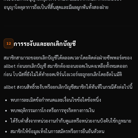
อนุญาโตตุลาการถือเป็นที่สิ้นสุดและมีผลผูกพันทั้งสองฝ่าย
การระงับและยกเลิกบัญชี
12
สมาชิกสามารถขอยกเลิกบัญชีได้ตลอดเวลาโดยติดต่อฝ่ายซัพพอร์ตของ
allbet ก่อนยกเลิกบัญชี สมาชิกต้องถอนยอดเงินคงเหลือทั้งหมดออก
ก่อน โบนัสที่ยังไม่ได้ทำยอดเทิร์นโอเวอร์จะถูกยกเลิกโดยอัตโนมัติ
allbet สงวนสิทธิ์ระงับหรือยกเลิกบัญชีสมาชิกได้ทันทีในกรณีดังต่อไปนี้
พบการละเมิดข้อกำหนดและเงื่อนไขข้อใดข้อหนึ่ง
พบพฤติกรรมการโกงหรือการทุจริตทางการเงิน
ได้รับคำสั่งจากหน่วยงานกำกับดูแลหรือหน่วยงานบังคับใช้กฎหมาย
สมาชิกให้ข้อมูลเท็จในการสมัครหรือการยืนยันตัวตน