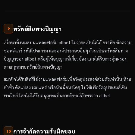
ทรัพย์สินทางปัญญา
9
เนื้อหาทั้งหมดบนแพลตฟอร์ม allbet ไม่ว่าจะเป็นโลโก้ กราฟิก ข้อความ
ซอฟต์แวร์ รหัสโปรแกรม และองค์ประกอบอื่นๆ ล้วนเป็นทรัพย์สินทาง
ปัญญาของ allbet หรือผู้ให้อนุญาตที่เกี่ยวข้อง และได้รับการคุ้มครอง
ตามกฎหมายทรัพย์สินทางปัญญา
สมาชิกได้รับสิทธิ์ใช้งานแพลตฟอร์มเพื่อวัตถุประสงค์ส่วนตัวเท่านั้น ห้าม
ทำซ้ำ ดัดแปลง เผยแพร่ หรือนำเนื้อหาใดๆ ไปใช้เพื่อวัตถุประสงค์เชิง
พาณิชย์ โดยไม่ได้รับอนุญาตเป็นลายลักษณ์อักษรจาก allbet
การจำกัดความรับผิดชอบ
10