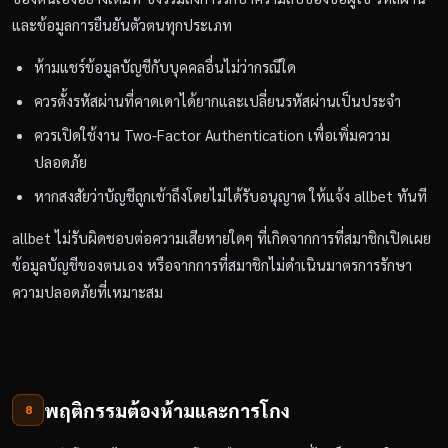
และข้อมูลการยืนยันตัวตนทุกประเภท
ห้ามแชร์ข้อมูลบัญชีกับบุคคลอื่นไม่ว่ากรณีใด
ควรตั้งรหัสผ่านที่คาดเดาได้ยากและเปลี่ยนรหัสผ่านเป็นประจำ
ควรเปิดใช้งาน Two-Factor Authentication เพื่อเพิ่มความ
ปลอดภัย
หากสงสัยว่าบัญชีถูกเข้าถึงโดยไม่ได้รับอนุญาต ให้แจ้ง allbet ทันที
allbet ไม่รับผิดชอบต่อความเสียหายใดๆ ที่เกิดจากการที่สมาชิกเปิดเผย
ข้อมูลบัญชีของตนเอง หรือจากการที่สมาชิกไม่ดำเนินมาตรการรักษา
ความปลอดภัยที่เหมาะสม
พฤติกรรมต้องห้ามและการโกง
8