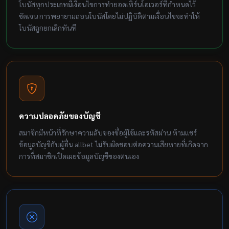
โบนัสทุกประเภทมีเงื่อนไขการทำยอดเทิร์นโอเวอร์ที่กำหนดไว้
ชัดเจน การพยายามถอนโบนัสโดยไม่ปฏิบัติตามเงื่อนไขจะทำให้
โบนัสถูกยกเลิกทันที
ความปลอดภัยของบัญชี
สมาชิกมีหน้าที่รักษาความลับของชื่อผู้ใช้และรหัสผ่าน ห้ามแชร์
ข้อมูลบัญชีกับผู้อื่น allbet ไม่รับผิดชอบต่อความเสียหายที่เกิดจาก
การที่สมาชิกเปิดเผยข้อมูลบัญชีของตนเอง