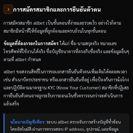
การสมัครสมาชิกและการยืนยันตัวตน
3
การสมัครสมาชิก allbet เป็นขั้นตอนที่ง่ายและรวดเร็ว อย่างไรก็ตาม
สมาชิกมีหน้าที่ให้ข้อมูลที่ถูกต้องและครบถ้วนในทุกขั้นตอน
ข้อมูลที่ต้องกรอกในการสมัคร
ได้แก่ ชื่อ-นามสกุลจริง หมายเลข
โทรศัพท์ที่ใช้งานได้จริง ชื่อบัญชีธนาคารที่ตรงกับชื่อจริง และข้อมูลอื่นๆ
ตามที่ allbet กำหนด
allbet ขอสงวนสิทธิ์ในการขอเอกสารยืนยันตัวตนเพิ่มเติมได้ตลอดเวลา
เช่น สำเนาบัตรประชาชน หรือเอกสารยืนยันที่อยู่ เพื่อป้องกันการฉ้อโกง
และปฏิบัติตามมาตรฐาน KYC (Know Your Customer) สมาชิกที่ปฏิเสธ
การยืนยันตัวตนอาจถูกระงับการถอนเงินชั่วคราวจนกว่าจะดำเนินการ
แล้วเสร็จ
นโยบายบัญชีเดียว:
ระบบ allbet ตรวจจับการสร้างบัญชีซ้ำซ้อน
โดยอัตโนมัติ ผ่านการตรวจสอบ IP address, อุปกรณ์, และข้อมูล